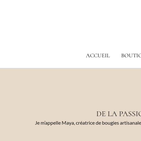
Aller
au
contenu
ACCUEIL
BOUTI
DE LA PASSI
Je m’appelle Maya, créatrice de bougies artisanal