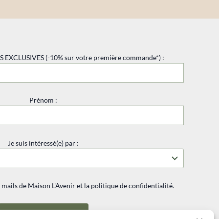
EXCLUSIVES (-10% sur votre première commande*) :
Prénom :
Je suis intéressé(e) par :
-mails de Maison L'Avenir et la politique de confidentialité.
✨ Je m’abonne ! ✨