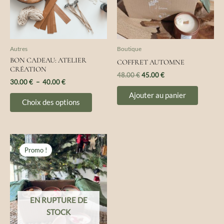
Les
options
peuvent
être
Autres
Boutique
choisies
BON CADEAU: ATELIER
COFFRET AUTOMNE
sur
CRÉATION
48.00
€
45.00
€
la
30.00
€
–
40.00
€
page
Ajouter au panier
Choix des options
du
produit
Le
Le
prix
prix
Promo !
initial
actuel
était :
est :
60.00 €.
48.00 €.
EN RUPTURE DE
STOCK