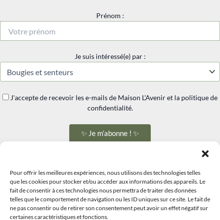
Prénom :
Je suis intéressé(e) par :
J'accepte de recevoir les e-mails de Maison L'Avenir et la politique de
confidentialité.
✨ Je m’abonne ! ✨
*Profitez de -10% sur votre première commande en vous abonnant à notre
newsletter. Votre code promo exclusif vous sera envoyé par e-mail après
Pour offrir les meilleures expériences, nous utilisons des technologies telles
inscription!
que les cookies pour stocker et/ou accéder aux informations des appareils. Le
fait de consentir à ces technologies nous permettra de traiter des données
telles que le comportement de navigation ou les ID uniques sur ce site. Le fait de
ne pas consentir ou de retirer son consentement peut avoir un effet négatif sur
certaines caractéristiques et fonctions.